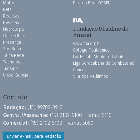
Motor
Pink do Bem OSSEL
Pets
Receitas
Revistas
Fundação Ubaldino do
Necrologia
Amaral
Outro Olhar
Presença
www.fua.org.br
São Bento
Colégio Politécnico
Tá na Rede
Lar Escola Monteiro Lobato
Tecnologia
Liga Sorocabana de Combate ao
Turismo
Câncer
Uniso Ciência
Vila dos Velhinhos
Contato
Redação:
(15) 99789-3913
Central/Assinante:
(15) 2102-5100 - ramal 5110
Comercial:
(15) 2102-5100 - ramal 5060
Enviar e-mail para Redação