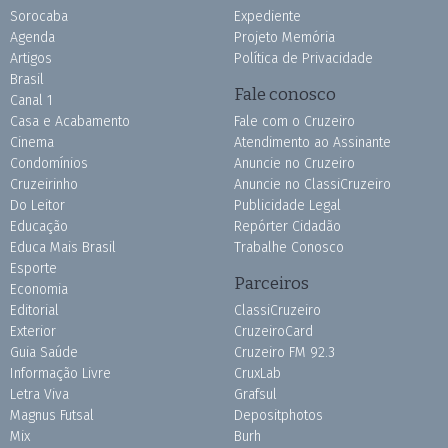
Sorocaba
Expediente
Agenda
Projeto Memória
Artigos
Política de Privacidade
Brasil
Fale conosco
Canal 1
Casa e Acabamento
Fale com o Cruzeiro
Cinema
Atendimento ao Assinante
Condomínios
Anuncie no Cruzeiro
Cruzeirinho
Anuncie no ClassiCruzeiro
Do Leitor
Publicidade Legal
Educação
Repórter Cidadão
Educa Mais Brasil
Trabalhe Conosco
Esporte
Parceiros
Economia
Editorial
ClassiCruzeiro
Exterior
CruzeiroCard
Guia Saúde
Cruzeiro FM 92.3
Informação Livre
CruxLab
Letra Viva
Grafsul
Magnus Futsal
Depositphotos
Mix
Burh