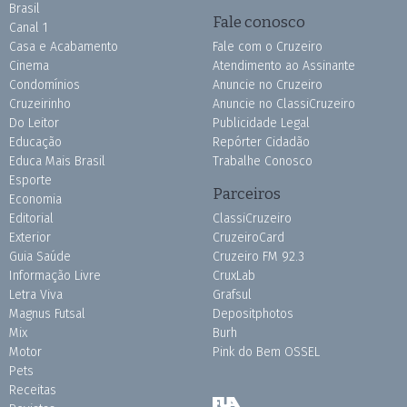
Brasil
Fale conosco
Canal 1
Casa e Acabamento
Fale com o Cruzeiro
Cinema
Atendimento ao Assinante
Condomínios
Anuncie no Cruzeiro
Cruzeirinho
Anuncie no ClassiCruzeiro
Do Leitor
Publicidade Legal
Educação
Repórter Cidadão
Educa Mais Brasil
Trabalhe Conosco
Esporte
Parceiros
Economia
Editorial
ClassiCruzeiro
Exterior
CruzeiroCard
Guia Saúde
Cruzeiro FM 92.3
Informação Livre
CruxLab
Letra Viva
Grafsul
Magnus Futsal
Depositphotos
Mix
Burh
Motor
Pink do Bem OSSEL
Pets
Receitas