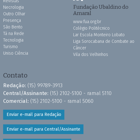
Revistas
Fundação Ubaldino do
Necrologia
Amaral
Outro Olhar
Presença
www.fua.org.br
São Bento
Colégio Politécnico
Tá na Rede
Lar Escola Monteiro Lobato
Tecnologia
Liga Sorocabana de Combate ao
Turismo
Câncer
Uniso Ciência
Vila dos Velhinhos
Contato
Redação:
(15) 99789-3913
Central/Assinante:
(15) 2102-5100 - ramal 5110
Comercial:
(15) 2102-5100 - ramal 5060
Enviar e-mail para Redação
Enviar e-mail para Central/Assinante