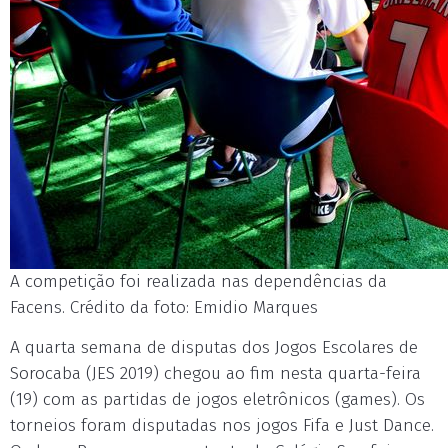
A competição foi realizada nas dependências da
Facens. Crédito da foto: Emidio Marques
A quarta semana de disputas dos Jogos Escolares de
Sorocaba (JES 2019) chegou ao fim nesta quarta-feira
(19) com as partidas de jogos eletrônicos (games). Os
torneios foram disputadas nos jogos Fifa e Just Dance.