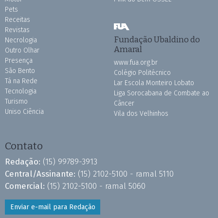
Pets
Receitas
Revistas
Fundação Ubaldino do
Necrologia
Amaral
Outro Olhar
Presença
www.fua.org.br
São Bento
Colégio Politécnico
Tá na Rede
Lar Escola Monteiro Lobato
Tecnologia
Liga Sorocabana de Combate ao
Turismo
Câncer
Uniso Ciência
Vila dos Velhinhos
Contato
Redação:
(15) 99789-3913
Central/Assinante:
(15) 2102-5100 - ramal 5110
Comercial:
(15) 2102-5100 - ramal 5060
Enviar e-mail para Redação