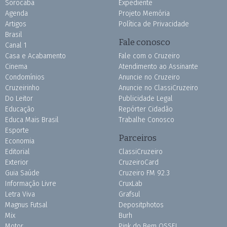
Sorocaba
Expediente
Agenda
Projeto Memória
Artigos
Política de Privacidade
Brasil
Fale conosco
Canal 1
Casa e Acabamento
Fale com o Cruzeiro
Cinema
Atendimento ao Assinante
Condomínios
Anuncie no Cruzeiro
Cruzeirinho
Anuncie no ClassiCruzeiro
Do Leitor
Publicidade Legal
Educação
Repórter Cidadão
Educa Mais Brasil
Trabalhe Conosco
Esporte
Parceiros
Economia
Editorial
ClassiCruzeiro
Exterior
CruzeiroCard
Guia Saúde
Cruzeiro FM 92.3
Informação Livre
CruxLab
Letra Viva
Grafsul
Magnus Futsal
Depositphotos
Mix
Burh
Motor
Pink do Bem OSSEL