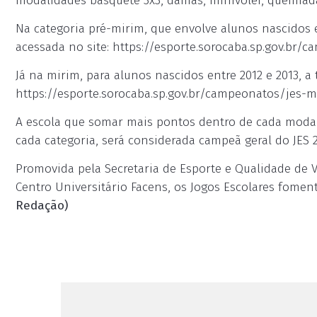
modalidades basquete 3x3, damas, minivôlei, queimada
Na categoria pré-mirim, que envolve alunos nascidos 
acessada no site: https://esporte.sorocaba.sp.gov.br/
Já na mirim, para alunos nascidos entre 2012 e 2013, a 
https://esporte.sorocaba.sp.gov.br/campeonatos/jes-m
A escola que somar mais pontos dentro de cada modal
cada categoria, será considerada campeã geral do JES 2
Promovida pela Secretaria de Esporte e Qualidade de 
Centro Universitário Facens, os Jogos Escolares fome
Redação)