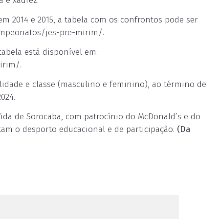
 e xadrez.
em 2014 e 2015, a tabela com os confrontos pode ser
campeonatos/jes-pre-mirim/.
tabela está disponível em:
irim/.
idade e classe (masculino e feminino), ao término de
024.
Vida de Sorocaba, com patrocínio do McDonald’s e do
ntam o desporto educacional e de participação.
(Da