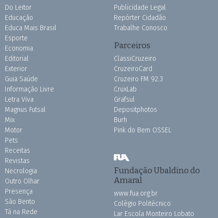
Do Leitor
Publicidade Legal
Educação
Repórter Cidadão
Educa Mais Brasil
Trabalhe Conosco
Esporte
Parceiros
Economia
Editorial
ClassiCruzeiro
Exterior
CruzeiroCard
Guia Saúde
Cruzeiro FM 92.3
Informação Livre
CruxLab
Letra Viva
Grafsul
Magnus Futsal
Depositphotos
Mix
Burh
Motor
Pink do Bem OSSEL
Pets
Receitas
Revistas
Fundação Ubaldino do
Necrologia
Amaral
Outro Olhar
Presença
www.fua.org.br
São Bento
Colégio Politécnico
Tá na Rede
Lar Escola Monteiro Lobato