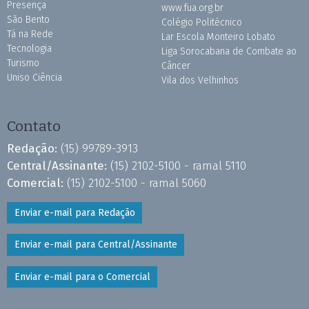
Presença
www.fua.org.br
São Bento
Colégio Politécnico
Tá na Rede
Lar Escola Monteiro Lobato
Tecnologia
Liga Sorocabana de Combate ao
Turismo
Câncer
Uniso Ciência
Vila dos Velhinhos
Contato
Redação:
(15) 99789-3913
Central/Assinante:
(15) 2102-5100 - ramal 5110
Comercial:
(15) 2102-5100 - ramal 5060
Enviar e-mail para Redação
Enviar e-mail para Central/Assinante
Enviar e-mail para o Comercial