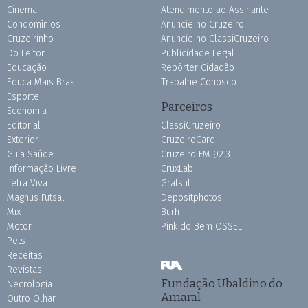
Cinema
Atendimento ao Assinante
Condomínios
Anuncie no Cruzeiro
Cruzeirinho
Anuncie no ClassiCruzeiro
Do Leitor
Publicidade Legal
Educação
Repórter Cidadão
Educa Mais Brasil
Trabalhe Conosco
Esporte
Parceiros
Economia
Editorial
ClassiCruzeiro
Exterior
CruzeiroCard
Guia Saúde
Cruzeiro FM 92.3
Informação Livre
CruxLab
Letra Viva
Grafsul
Magnus Futsal
Depositphotos
Mix
Burh
Motor
Pink do Bem OSSEL
Pets
Receitas
Revistas
Fundação Ubaldino do
Necrologia
Amaral
Outro Olhar