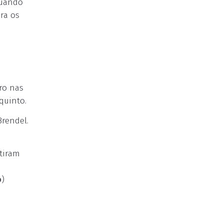
quando
ra os
iro nas
quinto.
Brendel.
tiram
o
)