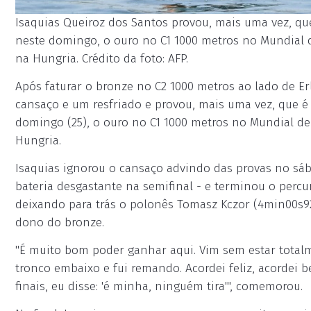
Isaquias Queiroz dos Santos provou, mais uma vez, qu
neste domingo, o ouro no C1 1000 metros no Mundial 
na Hungria. Crédito da foto: AFP.
Após faturar o bronze no C2 1000 metros ao lado de Er
cansaço e um resfriado e provou, mais uma vez, que é
domingo (25), o ouro no C1 1000 metros no Mundial d
Hungria.
Isaquias ignorou o cansaço advindo das provas no sá
bateria desgastante na semifinal - e terminou o perc
deixando para trás o polonês Tomasz Kczor (4min00s92)
dono do bronze.
"É muito bom poder ganhar aqui. Vim sem estar totalm
tronco embaixo e fui remando. Acordei feliz, acordei 
finais, eu disse: 'é minha, ninguém tira'", comemorou.