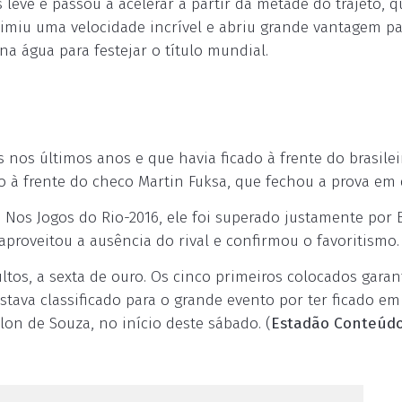
leve e passou a acelerar a partir da metade do trajeto, 
rimiu uma velocidade incrível e abriu grande vantagem pa
a água para festejar o título mundial.
s nos últimos anos e que havia ficado à frente do brasile
co à frente do checo Martin Fuksa, que fechou a prova em 
 Nos Jogos do Rio-2016, ele foi superado justamente por 
proveitou a ausência do rival e confirmou o favoritismo.
tos, a sexta de ouro. Os cinco primeiros colocados garan
stava classificado para o grande evento por ter ficado em
rlon de Souza, no início deste sábado. (
Estadão Conteúd