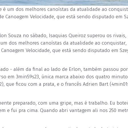
e é um dos melhores canoístas da atualidade ao conquist
de Canoagem Velocidade, que está sendo disputado em S
lon Souza no sábado, Isaquias Queiroz superou os rivais,
 um dos melhores canoístas da atualidade ao conquistar,
e Canoagem Velocidade, que está sendo disputado em Sze
bado - além da final ao lado de Erlon, também passou po
urso em 3min59s23, única marca abaixo dos quatro minuto
, que ficou com a prata, e o francês Adrien Bart (4min01
ente preparado, com uma gripe, mas é trabalho. Eu botei
bem e fui pra cima. Quando abri vantagem ali nos 250 met