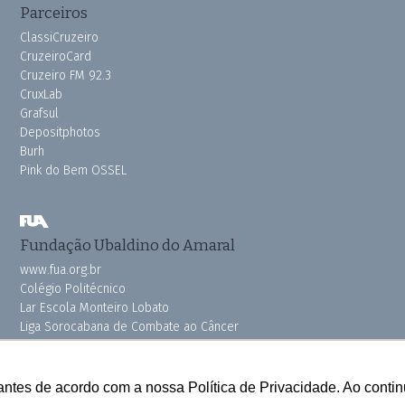
Parceiros
ClassiCruzeiro
CruzeiroCard
Cruzeiro FM 92.3
CruxLab
Grafsul
Depositphotos
Burh
Pink do Bem OSSEL
Fundação Ubaldino do Amaral
www.fua.org.br
Colégio Politécnico
Lar Escola Monteiro Lobato
Liga Sorocabana de Combate ao Câncer
Vila dos Velhinhos
antes de acordo com a nossa Política de Privacidade. Ao cont