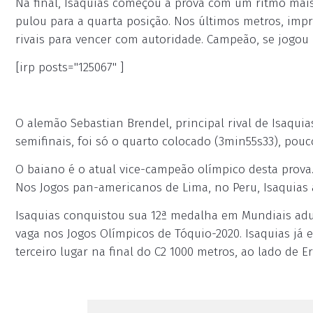
Na final, Isaquias começou a prova com um ritmo mais 
pulou para a quarta posição. Nos últimos metros, imp
rivais para vencer com autoridade. Campeão, se jogou n
[irp posts="125067" ]
O alemão Sebastian Brendel, principal rival de Isaquia
semifinais, foi só o quarto colocado (3min55s33), pou
O baiano é o atual vice-campeão olímpico desta prova.
Nos Jogos pan-americanos de Lima, no Peru, Isaquias a
Isaquias conquistou sua 12ª medalha em Mundiais adul
vaga nos Jogos Olímpicos de Tóquio-2020. Isaquias já e
terceiro lugar na final do C2 1000 metros, ao lado de E