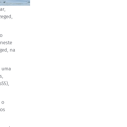
ar,
zeged,
 o
 neste
ged, na
r uma
s,
s55),
 o
ros