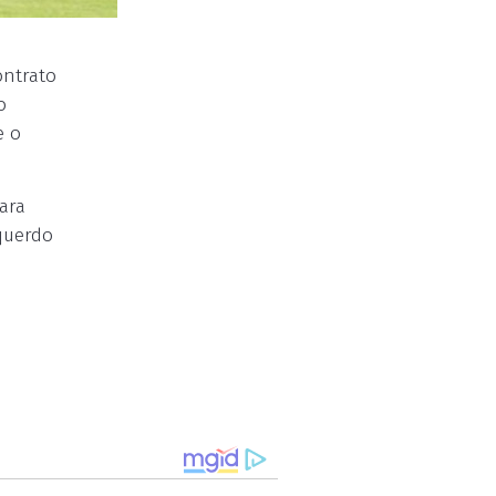
ontrato
o
e o
ara
querdo