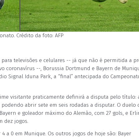
ato. Crédito da foto: AFP
para televisões e celulares -- já que não é permitida a p
vo coronavírus --, Borussia Dortmund e Bayern de Muniq
tádio Signal Iduna Park, a “final” antecipada do Campeonat
me visitante praticamente definirá a disputa pelo título: 
, podendo abrir sete em seis rodadas a disputar. O duelo 
 Bayern e goleador máximo do Alemão, com 27 gols, e Erli
m dez jogos.
4 a 0 em Munique. Os outros jogos de hoje são: Bayer