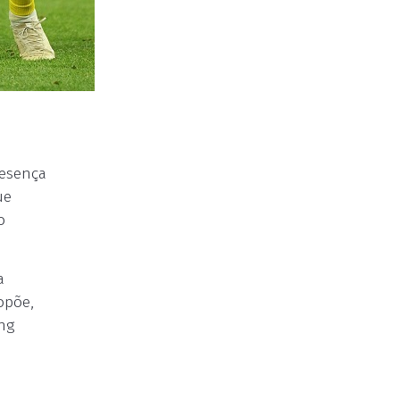
resença
ue
o
a
opõe,
ng