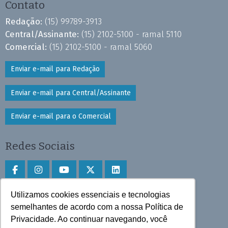
Contato
Redação:
(15) 99789-3913
Central/Assinante:
(15) 2102-5100 - ramal 5110
Comercial:
(15) 2102-5100 - ramal 5060
Enviar e-mail para Redação
Enviar e-mail para Central/Assinante
Enviar e-mail para o Comercial
Redes Sociais
Utilizamos cookies essenciais e tecnologias
Faça download do aplicativo
semelhantes de acordo com a nossa Política de
Privacidade. Ao continuar navegando, você
Play Store e App Store