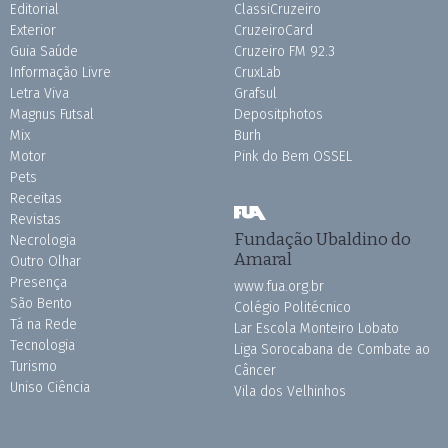
Editorial
ClassiCruzeiro
Exterior
CruzeiroCard
Guia Saúde
Cruzeiro FM 92.3
Informação Livre
CruxLab
Letra Viva
Grafsul
Magnus Futsal
Depositphotos
Mix
Burh
Motor
Pink do Bem OSSEL
Pets
Receitas
Revistas
Fundação Ubaldino do
Necrologia
Amaral
Outro Olhar
Presença
www.fua.org.br
São Bento
Colégio Politécnico
Tá na Rede
Lar Escola Monteiro Lobato
Tecnologia
Liga Sorocabana de Combate ao
Turismo
Câncer
Uniso Ciência
Vila dos Velhinhos