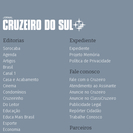
Editorias
Expediente
Sorocaba
Expediente
Agenda
Projeto Memória
Artigos
Política de Privacidade
Brasil
Fale conosco
Canal 1
Casa e Acabamento
Fale com o Cruzeiro
Cinema
Atendimento ao Assinante
Condomínios
Anuncie no Cruzeiro
Cruzeirinho
Anuncie no ClassiCruzeiro
Do Leitor
Publicidade Legal
Educação
Repórter Cidadão
Educa Mais Brasil
Trabalhe Conosco
Esporte
Parceiros
Economia