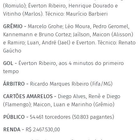
(Romulo); Éverton Ribeiro, Henrique Dourado e
Vitinho (Marlos). Técnico: Maurício Barbieri
GRÊMIO -
Marcelo Grohe; Léo Moura, Pedro Geromel,
Kannemann e Bruno Cortez; Jaílson, Maicon (Alisson)
e Ramiro; Luan, André (Jael) e Everton. Técnico: Renato
Gaúcho
GOL -
Éverton Ribeiro, aos 4 minutos do primeiro
tempo
ÁRBITRO -
Ricardo Marques Ribeiro (Fifa/MG)
CARTÕES AMARELOS -
Diego Alves, Renê e Diego
(Flamengo); Maicon, Luan e Marinho (Grêmio)
PÚBLICO -
54.461 torcedores (50.803 pagantes)
RENDA -
R$ 2.467.530,00