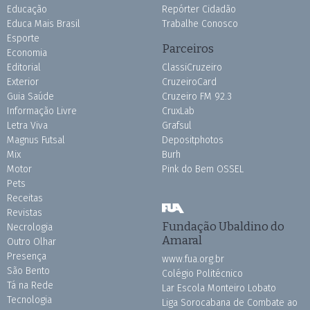
Educação
Repórter Cidadão
Educa Mais Brasil
Trabalhe Conosco
Esporte
Parceiros
Economia
Editorial
ClassiCruzeiro
Exterior
CruzeiroCard
Guia Saúde
Cruzeiro FM 92.3
Informação Livre
CruxLab
Letra Viva
Grafsul
Magnus Futsal
Depositphotos
Mix
Burh
Motor
Pink do Bem OSSEL
Pets
Receitas
Revistas
Fundação Ubaldino do
Necrologia
Amaral
Outro Olhar
Presença
www.fua.org.br
São Bento
Colégio Politécnico
Tá na Rede
Lar Escola Monteiro Lobato
Tecnologia
Liga Sorocabana de Combate ao