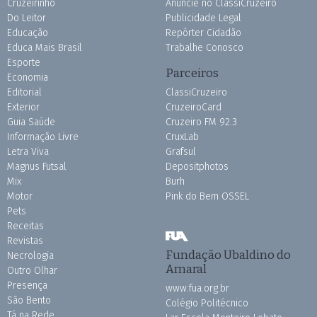
Cruzeirinho
Anuncie no ClassiCruzeiro
Do Leitor
Publicidade Legal
Educação
Repórter Cidadão
Educa Mais Brasil
Trabalhe Conosco
Esporte
Parceiros
Economia
Editorial
ClassiCruzeiro
Exterior
CruzeiroCard
Guia Saúde
Cruzeiro FM 92.3
Informação Livre
CruxLab
Letra Viva
Grafsul
Magnus Futsal
Depositphotos
Mix
Burh
Motor
Pink do Bem OSSEL
Pets
Receitas
Revistas
Fundação Ubaldino do
Necrologia
Amaral
Outro Olhar
Presença
www.fua.org.br
São Bento
Colégio Politécnico
Tá na Rede