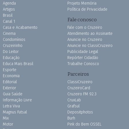
Agenda
Projeto Memória
Artigos
Política de Privacidade
Brasil
Fale conosco
Canal 1
Casa e Acabamento
Fale com o Cruzeiro
Cinema
Atendimento ao Assinante
Condomínios
Anuncie no Cruzeiro
Cruzeirinho
Anuncie no ClassiCruzeiro
Do Leitor
Publicidade Legal
Educação
Repórter Cidadão
Educa Mais Brasil
Trabalhe Conosco
Esporte
Parceiros
Economia
Editorial
ClassiCruzeiro
Exterior
CruzeiroCard
Guia Saúde
Cruzeiro FM 92.3
Informação Livre
CruxLab
Letra Viva
Grafsul
Magnus Futsal
Depositphotos
Mix
Burh
Motor
Pink do Bem OSSEL