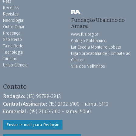
Pets
Receitas
Revistas
Fundação Ubaldino do
Necrologia
Amaral
Outro Olhar
Presença
www.fua.org.br
São Bento
Colégio Politécnico
Tá na Rede
Lar Escola Monteiro Lobato
Tecnologia
Liga Sorocabana de Combate ao
Turismo
Câncer
Uniso Ciência
Vila dos Velhinhos
Contato
Redação:
(15) 99789-3913
Central/Assinante:
(15) 2102-5100 - ramal 5110
Comercial:
(15) 2102-5100 - ramal 5060
Enviar e-mail para Redação