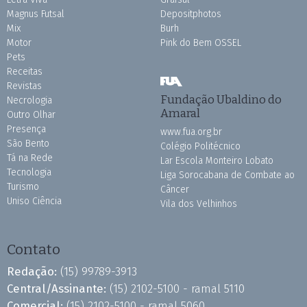
Magnus Futsal
Depositphotos
Mix
Burh
Motor
Pink do Bem OSSEL
Pets
Receitas
Revistas
Fundação Ubaldino do
Necrologia
Amaral
Outro Olhar
Presença
www.fua.org.br
São Bento
Colégio Politécnico
Tá na Rede
Lar Escola Monteiro Lobato
Tecnologia
Liga Sorocabana de Combate ao
Turismo
Câncer
Uniso Ciência
Vila dos Velhinhos
Contato
Redação:
(15) 99789-3913
Central/Assinante:
(15) 2102-5100 - ramal 5110
Comercial:
(15) 2102-5100 - ramal 5060