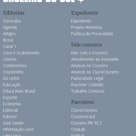
Editorias
Expediente
Sorocaba
Expediente
Agenda
Projeto Memória
Artigos
Política de Privacidade
Brasil
Fale conosco
Canal 1
Casa e Acabamento
Fale com o Cruzeiro
Cinema
Atendimento ao Assinante
Condomínios
Anuncie no Cruzeiro
Cruzeirinho
Anuncie no ClassiCruzeiro
Do Leitor
Publicidade Legal
Educação
Repórter Cidadão
Educa Mais Brasil
Trabalhe Conosco
Esporte
Parceiros
Economia
Editorial
ClassiCruzeiro
Exterior
CruzeiroCard
Guia Saúde
Cruzeiro FM 92.3
Informação Livre
CruxLab
Letra Viva
Grafsul