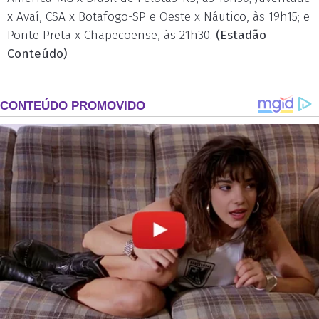
x Avaí, CSA x Botafogo-SP e Oeste x Náutico, às 19h15; e
Ponte Preta x Chapecoense, às 21h30.
(Estadão
Conteúdo)