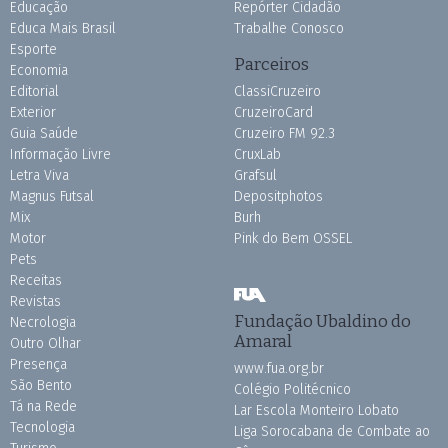
Educação
Repórter Cidadão
Educa Mais Brasil
Trabalhe Conosco
Esporte
Parceiros
Economia
Editorial
ClassiCruzeiro
Exterior
CruzeiroCard
Guia Saúde
Cruzeiro FM 92.3
Informação Livre
CruxLab
Letra Viva
Grafsul
Magnus Futsal
Depositphotos
Mix
Burh
Motor
Pink do Bem OSSEL
Pets
Receitas
Revistas
Fundação Ubaldino do
Necrologia
Amaral
Outro Olhar
Presença
www.fua.org.br
São Bento
Colégio Politécnico
Tá na Rede
Lar Escola Monteiro Lobato
Tecnologia
Liga Sorocabana de Combate ao