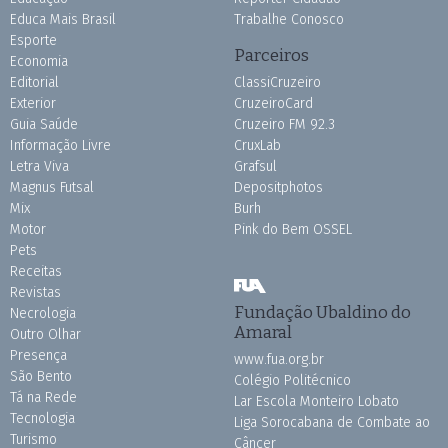
Educa Mais Brasil
Trabalhe Conosco
Esporte
Parceiros
Economia
Editorial
ClassiCruzeiro
Exterior
CruzeiroCard
Guia Saúde
Cruzeiro FM 92.3
Informação Livre
CruxLab
Letra Viva
Grafsul
Magnus Futsal
Depositphotos
Mix
Burh
Motor
Pink do Bem OSSEL
Pets
Receitas
Revistas
Fundação Ubaldino do
Necrologia
Amaral
Outro Olhar
Presença
www.fua.org.br
São Bento
Colégio Politécnico
Tá na Rede
Lar Escola Monteiro Lobato
Tecnologia
Liga Sorocabana de Combate ao
Turismo
Câncer