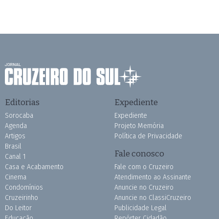
Editorias
Expediente
Sorocaba
Expediente
Agenda
Projeto Memória
Artigos
Política de Privacidade
Brasil
Fale conosco
Canal 1
Casa e Acabamento
Fale com o Cruzeiro
Cinema
Atendimento ao Assinante
Condomínios
Anuncie no Cruzeiro
Cruzeirinho
Anuncie no ClassiCruzeiro
Do Leitor
Publicidade Legal
Educação
Repórter Cidadão