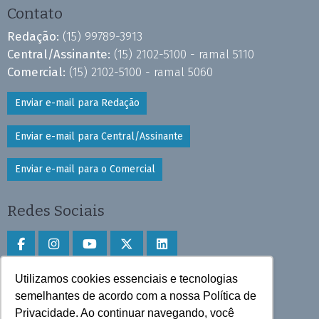
Contato
Redação:
(15) 99789-3913
Central/Assinante:
(15) 2102-5100 - ramal 5110
Comercial:
(15) 2102-5100 - ramal 5060
Enviar e-mail para Redação
Enviar e-mail para Central/Assinante
Enviar e-mail para o Comercial
Redes Sociais
Utilizamos cookies essenciais e tecnologias
Faça download do aplicativo
semelhantes de acordo com a nossa Política de
Privacidade. Ao continuar navegando, você
Play Store e App Store