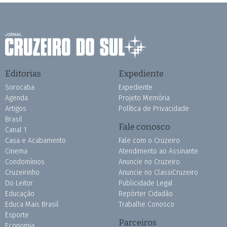
Editorias
Expediente
Sorocaba
Expediente
Agenda
Projeto Memória
Artigos
Política de Privacidade
Brasil
Fale conosco
Canal 1
Casa e Acabamento
Fale com o Cruzeiro
Cinema
Atendimento ao Assinante
Condomínios
Anuncie no Cruzeiro
Cruzeirinho
Anuncie no ClassiCruzeiro
Do Leitor
Publicidade Legal
Educação
Repórter Cidadão
Educa Mais Brasil
Trabalhe Conosco
Esporte
Parceiros
Economia