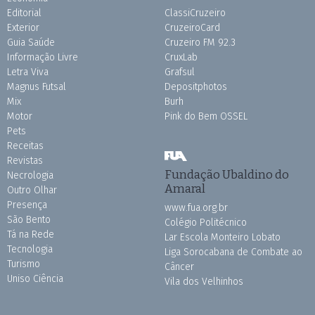
Editorial
ClassiCruzeiro
Exterior
CruzeiroCard
Guia Saúde
Cruzeiro FM 92.3
Informação Livre
CruxLab
Letra Viva
Grafsul
Magnus Futsal
Depositphotos
Mix
Burh
Motor
Pink do Bem OSSEL
Pets
Receitas
Revistas
Fundação Ubaldino do
Necrologia
Amaral
Outro Olhar
Presença
www.fua.org.br
São Bento
Colégio Politécnico
Tá na Rede
Lar Escola Monteiro Lobato
Tecnologia
Liga Sorocabana de Combate ao
Turismo
Câncer
Uniso Ciência
Vila dos Velhinhos