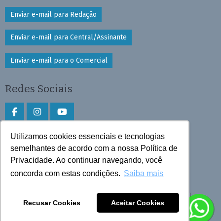
Enviar e-mail para Redação
Enviar e-mail para Central/Assinante
Enviar e-mail para o Comercial
Redes Sociais
Utilizamos cookies essenciais e tecnologias
Faça download do aplicativo
semelhantes de acordo com a nossa Política de
Privacidade. Ao continuar navegando, você
Play Store e App Store
concorda com estas condições.
Saiba mais
Todos os direitos reservados © 2026 Cruzeiro do Sul
Recusar Cookies
Aceitar Cookies