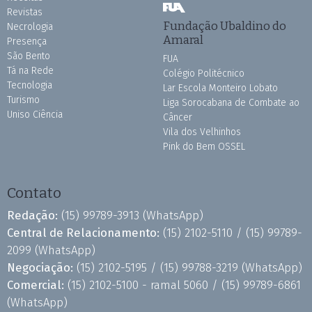
Revistas
Fundação Ubaldino do
Necrologia
Amaral
Presença
São Bento
FUA
Tá na Rede
Colégio Politécnico
Tecnologia
Lar Escola Monteiro Lobato
Turismo
Liga Sorocabana de Combate ao
Uniso Ciência
Câncer
Vila dos Velhinhos
Pink do Bem OSSEL
Contato
Redação:
(15) 99789-3913
(WhatsApp)
Central de Relacionamento:
(15) 2102-5110 /
(15) 99789-
2099
(WhatsApp)
Negociação:
(15) 2102-5195 /
(15) 99788-3219
(WhatsApp)
Comercial:
(15) 2102-5100 - ramal 5060 /
(15) 99789-6861
(WhatsApp)