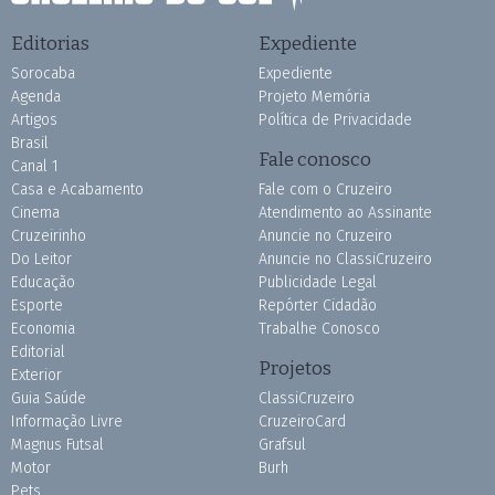
Editorias
Expediente
Sorocaba
Expediente
Agenda
Projeto Memória
Artigos
Política de Privacidade
Brasil
Fale conosco
Canal 1
Casa e Acabamento
Fale com o Cruzeiro
Cinema
Atendimento ao Assinante
Cruzeirinho
Anuncie no Cruzeiro
Do Leitor
Anuncie no ClassiCruzeiro
Educação
Publicidade Legal
Esporte
Repórter Cidadão
Economia
Trabalhe Conosco
Editorial
Projetos
Exterior
Guia Saúde
ClassiCruzeiro
Informação Livre
CruzeiroCard
Magnus Futsal
Grafsul
Motor
Burh
Pets