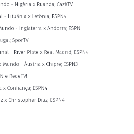
undo - Nigéria x Ruanda; CazéTV
al - Lituânia x Letônia; ESPN4
 Mundo - Inglaterra x Andorra; ESPN
tugal; SporTV
inal - River Plate x Real Madrid; ESPN4
o Mundo - Áustria x Chipre; ESPN3
PN e RedeTV!
ia x Confiança; ESPN4
z x Christopher Diaz; ESPN4