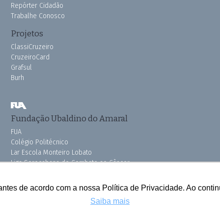
Repórter Cidadão
Trabalhe Conosco
Projetos
ClassiCruzeiro
CruzeiroCard
Grafsul
Burh
Fundação Ubaldino do Amaral
FUA
Colégio Politécnico
Lar Escola Monteiro Lobato
Liga Sorocabana de Combate ao Câncer
Vila dos Velhinhos
Pink do Bem OSSEL
antes de acordo com a nossa Política de Privacidade. Ao cont
Saiba mais