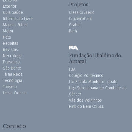
Editorial
Projetos
Exterior
Guia Saúde
ClassiCruzeiro
Informação Livre
CruzeiroCard
Magnus Futsal
Grafsul
Motor
Burh
Pets
Receitas
Revistas
Fundação Ubaldino do
Necrologia
Amaral
Presença
São Bento
FUA
Tá na Rede
Colégio Politécnico
Tecnologia
Lar Escola Monteiro Lobato
Turismo
Liga Sorocabana de Combate ao
Uniso Ciência
Câncer
Vila dos Velhinhos
Pink do Bem OSSEL
Contato