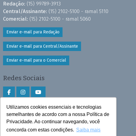
Redação:
(15) 99789-3913
Central/Assinante:
(15) 2102-5100 - ramal 5110
Comercial:
(15) 2102-5100 - ramal 5060
Enviar e-mail para Redação
Enviar e-mail para Central/Assinante
Enviar e-mail para o Comercial
Redes Sociais
Utilizamos cookies essenciais e tecnologias
Faça download do aplicativo
semelhantes de acordo com a nossa Política de
Privacidade. Ao continuar navegando, você
Play Store e App Store
concorda com estas condições.
Saiba mais