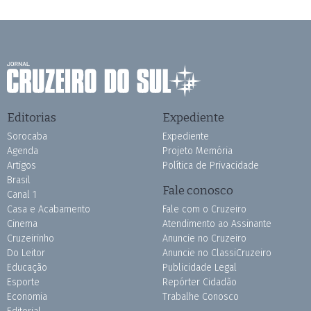
Editorias
Expediente
Sorocaba
Expediente
Agenda
Projeto Memória
Artigos
Política de Privacidade
Brasil
Fale conosco
Canal 1
Casa e Acabamento
Fale com o Cruzeiro
Cinema
Atendimento ao Assinante
Cruzeirinho
Anuncie no Cruzeiro
Do Leitor
Anuncie no ClassiCruzeiro
Educação
Publicidade Legal
Esporte
Repórter Cidadão
Economia
Trabalhe Conosco