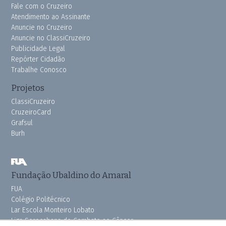
Fale com o Cruzeiro
Atendimento ao Assinante
Anuncie no Cruzeiro
Anuncie no ClassiCruzeiro
Publicidade Legal
Repórter Cidadão
Trabalhe Conosco
Projetos
ClassiCruzeiro
CruzeiroCard
Grafsul
Burh
Fundação Ubaldino do Amaral
FUA
Colégio Politécnico
Lar Escola Monteiro Lobato
Liga Sorocabana de Combate ao Câncer