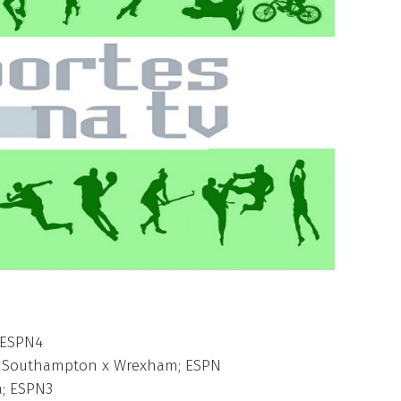
; ESPN4
 - Southampton x Wrexham; ESPN
a; ESPN3