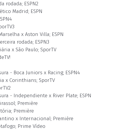
nda rodada; ESPN2
lético Madrid; ESPN
ESPN4
SporTV3
Marselha x Aston Villa; ESPN
terceira rodada; ESPN3
iária x São Paulo; SporTV
deTV!
ura - Boca Juniors x Racing; ESPN4
ia x Corinthians; SporTV
orTV2
ura - Independiente x River Plate; ESPN
irassol; Première
tória; Première
antino x Internacional; Première
otafogo; Prime Vídeo