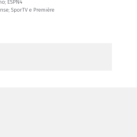
ino; ESPN4
ense; SporTV e Première