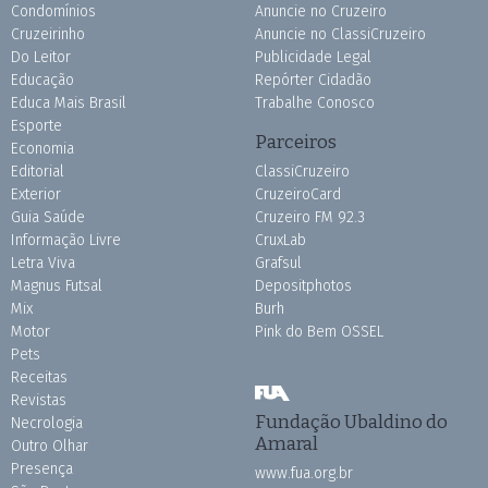
Condomínios
Anuncie no Cruzeiro
Cruzeirinho
Anuncie no ClassiCruzeiro
Do Leitor
Publicidade Legal
Educação
Repórter Cidadão
Educa Mais Brasil
Trabalhe Conosco
Esporte
Parceiros
Economia
Editorial
ClassiCruzeiro
Exterior
CruzeiroCard
Guia Saúde
Cruzeiro FM 92.3
Informação Livre
CruxLab
Letra Viva
Grafsul
Magnus Futsal
Depositphotos
Mix
Burh
Motor
Pink do Bem OSSEL
Pets
Receitas
Revistas
Fundação Ubaldino do
Necrologia
Amaral
Outro Olhar
Presença
www.fua.org.br