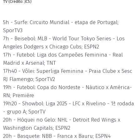
TV (Crédito: JCS)
5h - Surfe: Circuito Mundial - etapa de Portugal;
SporTV3
7h - Beisebol: MLB - World Tour Tokyo Series - Los
Angeles Dodgers x Chicago Cubs; ESPN2
17h - Futebol: Liga dos Campeões Feminina - Real
Madrid x Arsenal; TNT
17h40 - Vôlei: Superliga Feminina - Praia Clube x Sesc
RJ Flamengo; SporTV2
19h - Futebol: Copa do Nordeste - Náutico x América-
RN; Première
19h20 - Showbol: Liga 2025 - LFC x Rivelino - 1ª rodada
- grupo A; SporTV
20h - Hóquei no Gelo: NHL - Detroit Red Wings x
Washington Capitals; ESPN2
20h - Basquete: NBB - Franca x Bauru; ESPN4