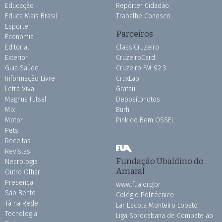
Educação
Repórter Cidadão
Educa Mais Brasil
Trabalhe Conosco
Esporte
Parceiros
Economia
Editorial
ClassiCruzeiro
Exterior
CruzeiroCard
Guia Saúde
Cruzeiro FM 92.3
Informação Livre
CruxLab
Letra Viva
Grafsul
Magnus Futsal
Depositphotos
Mix
Burh
Motor
Pink do Bem OSSEL
Pets
Receitas
Revistas
Fundação Ubaldino do
Necrologia
Amaral
Outro Olhar
Presença
www.fua.org.br
São Bento
Colégio Politécnico
Tá na Rede
Lar Escola Monteiro Lobato
Tecnologia
Liga Sorocabana de Combate ao