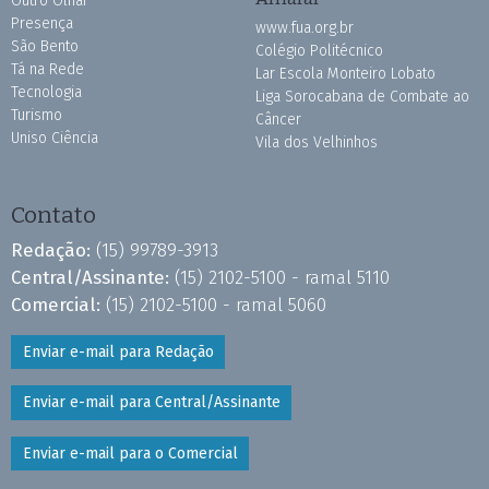
Outro Olhar
Presença
www.fua.org.br
São Bento
Colégio Politécnico
Tá na Rede
Lar Escola Monteiro Lobato
Tecnologia
Liga Sorocabana de Combate ao
Turismo
Câncer
Uniso Ciência
Vila dos Velhinhos
Contato
Redação:
(15) 99789-3913
Central/Assinante:
(15) 2102-5100 - ramal 5110
Comercial:
(15) 2102-5100 - ramal 5060
Enviar e-mail para Redação
Enviar e-mail para Central/Assinante
Enviar e-mail para o Comercial