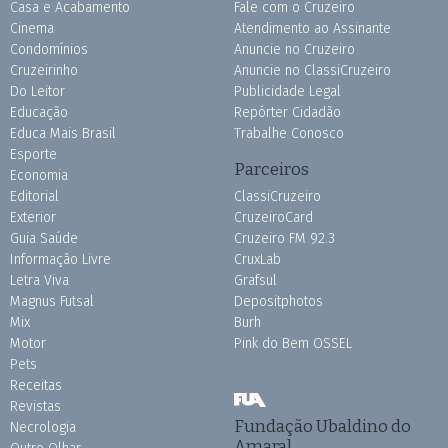
Casa e Acabamento
Fale com o Cruzeiro
Cinema
Atendimento ao Assinante
Condomínios
Anuncie no Cruzeiro
Cruzeirinho
Anuncie no ClassiCruzeiro
Do Leitor
Publicidade Legal
Educação
Repórter Cidadão
Educa Mais Brasil
Trabalhe Conosco
Esporte
Parceiros
Economia
Editorial
ClassiCruzeiro
Exterior
CruzeiroCard
Guia Saúde
Cruzeiro FM 92.3
Informação Livre
CruxLab
Letra Viva
Grafsul
Magnus Futsal
Depositphotos
Mix
Burh
Motor
Pink do Bem OSSEL
Pets
Receitas
Revistas
Fundação Ubaldino do
Necrologia
Amaral