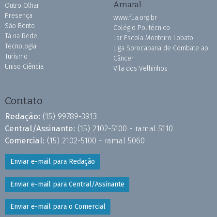
Amaral
Outro Olhar
Presença
www.fua.org.br
São Bento
Colégio Politécnico
Tá na Rede
Lar Escola Monteiro Lobato
Tecnologia
Liga Sorocabana de Combate ao
Turismo
Câncer
Uniso Ciência
Vila dos Velhinhos
Contato
Redação:
(15) 99789-3913
Central/Assinante:
(15) 2102-5100 - ramal 5110
Comercial:
(15) 2102-5100 - ramal 5060
Enviar e-mail para Redação
Enviar e-mail para Central/Assinante
Enviar e-mail para o Comercial