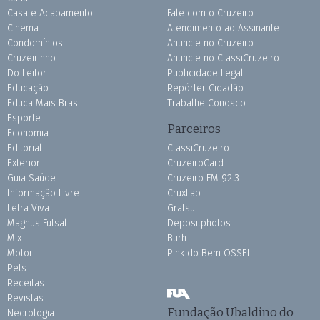
Casa e Acabamento
Fale com o Cruzeiro
Cinema
Atendimento ao Assinante
Condomínios
Anuncie no Cruzeiro
Cruzeirinho
Anuncie no ClassiCruzeiro
Do Leitor
Publicidade Legal
Educação
Repórter Cidadão
Educa Mais Brasil
Trabalhe Conosco
Esporte
Parceiros
Economia
Editorial
ClassiCruzeiro
Exterior
CruzeiroCard
Guia Saúde
Cruzeiro FM 92.3
Informação Livre
CruxLab
Letra Viva
Grafsul
Magnus Futsal
Depositphotos
Mix
Burh
Motor
Pink do Bem OSSEL
Pets
Receitas
Revistas
Fundação Ubaldino do
Necrologia