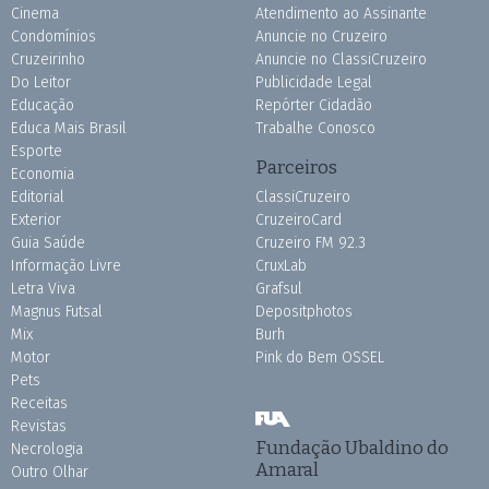
Cinema
Atendimento ao Assinante
Condomínios
Anuncie no Cruzeiro
Cruzeirinho
Anuncie no ClassiCruzeiro
Do Leitor
Publicidade Legal
Educação
Repórter Cidadão
Educa Mais Brasil
Trabalhe Conosco
Esporte
Parceiros
Economia
Editorial
ClassiCruzeiro
Exterior
CruzeiroCard
Guia Saúde
Cruzeiro FM 92.3
Informação Livre
CruxLab
Letra Viva
Grafsul
Magnus Futsal
Depositphotos
Mix
Burh
Motor
Pink do Bem OSSEL
Pets
Receitas
Revistas
Fundação Ubaldino do
Necrologia
Amaral
Outro Olhar