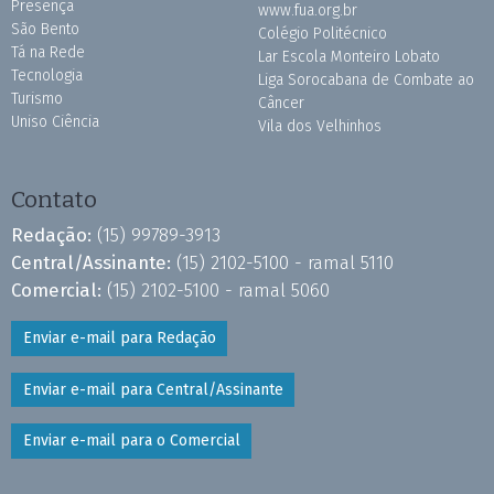
Presença
www.fua.org.br
São Bento
Colégio Politécnico
Tá na Rede
Lar Escola Monteiro Lobato
Tecnologia
Liga Sorocabana de Combate ao
Turismo
Câncer
Uniso Ciência
Vila dos Velhinhos
Contato
Redação:
(15) 99789-3913
Central/Assinante:
(15) 2102-5100 - ramal 5110
Comercial:
(15) 2102-5100 - ramal 5060
Enviar e-mail para Redação
Enviar e-mail para Central/Assinante
Enviar e-mail para o Comercial