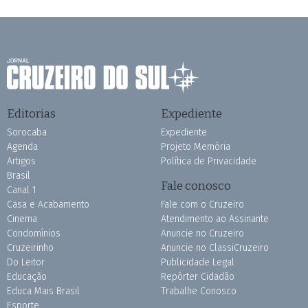
Editorias
Expediente
Sorocaba
Expediente
Agenda
Projeto Memória
Artigos
Política de Privacidade
Brasil
Fale conosco
Canal 1
Casa e Acabamento
Fale com o Cruzeiro
Cinema
Atendimento ao Assinante
Condomínios
Anuncie no Cruzeiro
Cruzeirinho
Anuncie no ClassiCruzeiro
Do Leitor
Publicidade Legal
Educação
Repórter Cidadão
Educa Mais Brasil
Trabalhe Conosco
Esporte