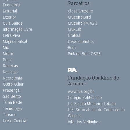
Parceiros
Economia
Editorial
ClassiCruzeiro
Exterior
CruzeiroCard
Guia Saúde
Cruzeiro FM 92.3
Informação Livre
CruxLab
Letra Viva
Grafsul
Magnus Futsal
Depositphotos
Mix
Burh
Motor
Pink do Bem OSSEL
Pets
Receitas
Revistas
Fundação Ubaldino do
Necrologia
Amaral
Outro Olhar
Presença
www.fua.org.br
São Bento
Colégio Politécnico
Tá na Rede
Lar Escola Monteiro Lobato
Tecnologia
Liga Sorocabana de Combate ao
Turismo
Câncer
Uniso Ciência
Vila dos Velhinhos