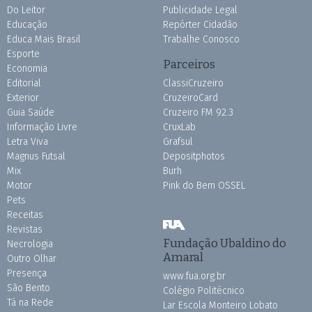
Do Leitor
Publicidade Legal
Educação
Repórter Cidadão
Educa Mais Brasil
Trabalhe Conosco
Esporte
Parceiros
Economia
Editorial
ClassiCruzeiro
Exterior
CruzeiroCard
Guia Saúde
Cruzeiro FM 92.3
Informação Livre
CruxLab
Letra Viva
Grafsul
Magnus Futsal
Depositphotos
Mix
Burh
Motor
Pink do Bem OSSEL
Pets
Receitas
Revistas
Fundação Ubaldino do
Necrologia
Amaral
Outro Olhar
Presença
www.fua.org.br
São Bento
Colégio Politécnico
Tá na Rede
Lar Escola Monteiro Lobato