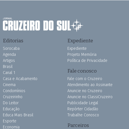
Editorias
Expediente
Sorocaba
Expediente
Agenda
Projeto Memória
Artigos
Política de Privacidade
Brasil
Fale conosco
Canal 1
Casa e Acabamento
Fale com o Cruzeiro
Cinema
Atendimento ao Assinante
Condomínios
Anuncie no Cruzeiro
Cruzeirinho
Anuncie no ClassiCruzeiro
Do Leitor
Publicidade Legal
Educação
Repórter Cidadão
Educa Mais Brasil
Trabalhe Conosco
Esporte
Parceiros
Economia