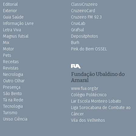
Editorial
ClassiCruzeiro
Exterior
CruzeiroCard
Guia Saúde
Cruzeiro FM 92.3
Informação Livre
CruxLab
Letra Viva
Grafsul
Magnus Futsal
Depositphotos
Mix
Burh
Motor
Pink do Bem OSSEL
Pets
Receitas
Revistas
Fundação Ubaldino do
Necrologia
Amaral
Outro Olhar
Presença
www.fua.org.br
São Bento
Colégio Politécnico
Tá na Rede
Lar Escola Monteiro Lobato
Tecnologia
Liga Sorocabana de Combate ao
Turismo
Câncer
Uniso Ciência
Vila dos Velhinhos