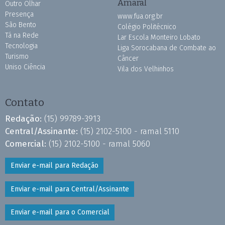
Amaral
Outro Olhar
Presença
www.fua.org.br
São Bento
Colégio Politécnico
Tá na Rede
Lar Escola Monteiro Lobato
Tecnologia
Liga Sorocabana de Combate ao
Turismo
Câncer
Uniso Ciência
Vila dos Velhinhos
Contato
Redação:
(15) 99789-3913
Central/Assinante:
(15) 2102-5100 - ramal 5110
Comercial:
(15) 2102-5100 - ramal 5060
Enviar e-mail para Redação
Enviar e-mail para Central/Assinante
Enviar e-mail para o Comercial