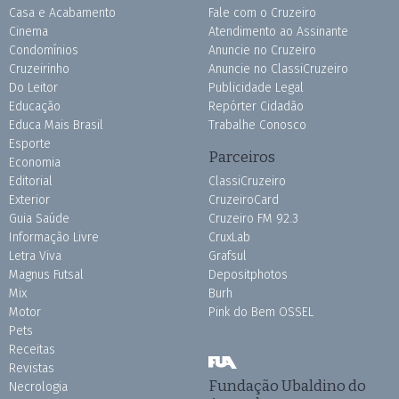
Casa e Acabamento
Fale com o Cruzeiro
Cinema
Atendimento ao Assinante
Condomínios
Anuncie no Cruzeiro
Cruzeirinho
Anuncie no ClassiCruzeiro
Do Leitor
Publicidade Legal
Educação
Repórter Cidadão
Educa Mais Brasil
Trabalhe Conosco
Esporte
Parceiros
Economia
Editorial
ClassiCruzeiro
Exterior
CruzeiroCard
Guia Saúde
Cruzeiro FM 92.3
Informação Livre
CruxLab
Letra Viva
Grafsul
Magnus Futsal
Depositphotos
Mix
Burh
Motor
Pink do Bem OSSEL
Pets
Receitas
Revistas
Fundação Ubaldino do
Necrologia