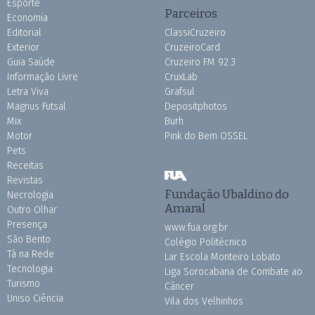
Esporte
Parceiros
Economia
Editorial
ClassiCruzeiro
Exterior
CruzeiroCard
Guia Saúde
Cruzeiro FM 92.3
Informação Livre
CruxLab
Letra Viva
Grafsul
Magnus Futsal
Depositphotos
Mix
Burh
Motor
Pink do Bem OSSEL
Pets
Receitas
Revistas
Fundação Ubaldino do
Necrologia
Amaral
Outro Olhar
Presença
www.fua.org.br
São Bento
Colégio Politécnico
Tá na Rede
Lar Escola Monteiro Lobato
Tecnologia
Liga Sorocabana de Combate ao
Turismo
Câncer
Uniso Ciência
Vila dos Velhinhos