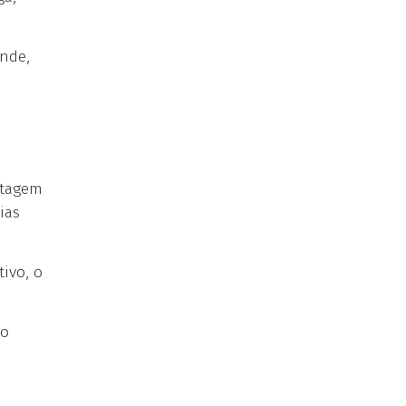
ande,
ntagem
ias
tivo, o
go