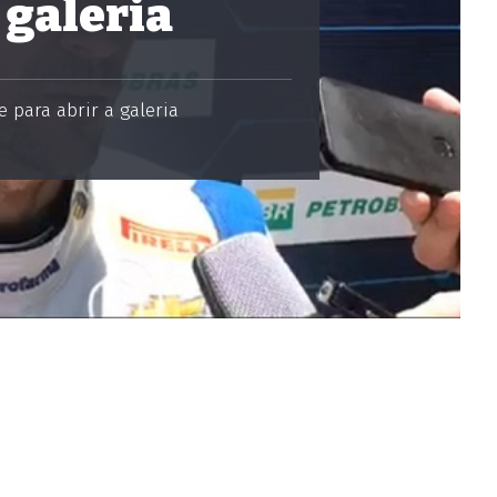
 galeria
 para abrir a galeria