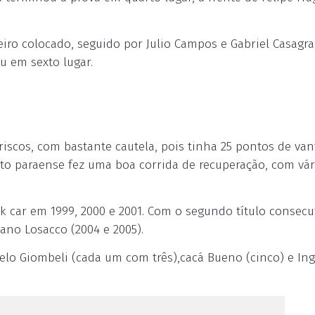
eiro colocado, seguido por Julio Campos e Gabriel Casagr
u em sexto lugar.
 riscos, com bastante cautela, pois tinha 25 pontos de va
loto paraense fez uma boa corrida de recuperação, com vár
ck car em 1999, 2000 e 2001. Com o segundo título consecu
iano Losacco (2004 e 2005).
lo Giombeli (cada um com três),cacá Bueno (cinco) e In