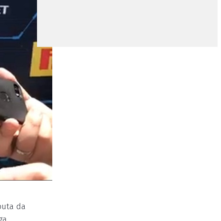
puta da
ga,