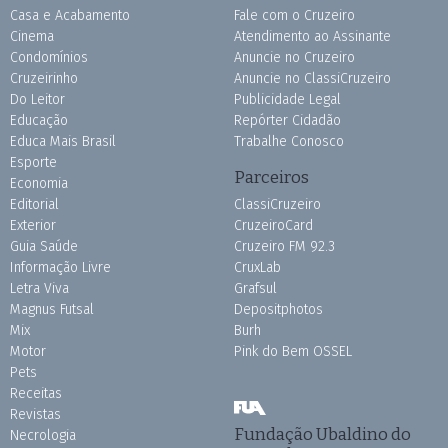
Casa e Acabamento
Fale com o Cruzeiro
Cinema
Atendimento ao Assinante
Condomínios
Anuncie no Cruzeiro
Cruzeirinho
Anuncie no ClassiCruzeiro
Do Leitor
Publicidade Legal
Educação
Repórter Cidadão
Educa Mais Brasil
Trabalhe Conosco
Esporte
Parceiros
Economia
Editorial
ClassiCruzeiro
Exterior
CruzeiroCard
Guia Saúde
Cruzeiro FM 92.3
Informação Livre
CruxLab
Letra Viva
Grafsul
Magnus Futsal
Depositphotos
Mix
Burh
Motor
Pink do Bem OSSEL
Pets
Receitas
Revistas
Fundação Ubaldino do
Necrologia