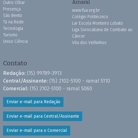
Amaral
Outro Olhar
Presença
www.fua.org.br
São Bento
Colégio Politécnico
Tá na Rede
Lar Escola Monteiro Lobato
Tecnologia
Liga Sorocabana de Combate ao
Turismo
Câncer
Uniso Ciência
Vila dos Velhinhos
Contato
Redação:
(15) 99789-3913
Central/Assinante:
(15) 2102-5100 - ramal 5110
Comercial:
(15) 2102-5100 - ramal 5060
Enviar e-mail para Redação
Enviar e-mail para Central/Assinante
Enviar e-mail para o Comercial