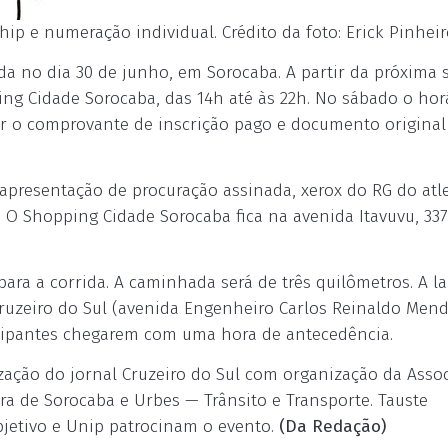
ip e numeração individual. Crédito da foto: Erick Pinhei
da no dia 30 de junho, em Sorocaba. A partir da próxima 
pping Cidade Sorocaba, das 14h até às 22h. No sábado o hor
ntar o comprovante de inscrição pago e documento origina
 a apresentação de procuração assinada, xerox do RG do atl
 O Shopping Cidade Sorocaba fica na avenida Itavuvu, 337
para a corrida. A caminhada será de três quilômetros. A l
Cruzeiro do Sul (avenida Engenheiro Carlos Reinaldo Mend
ticipantes chegarem com uma hora de antecedência.
ização do jornal Cruzeiro do Sul com organização da Asso
ura de Sorocaba e Urbes — Trânsito e Transporte. Tauste
jetivo e Unip patrocinam o evento.
(Da Redação)