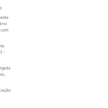
ro
sexta-
ário
l com
eta
3 -
argada
es,
ciação