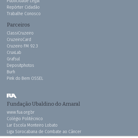
Publicidade Legal
Repórter Cidadão
Trabalhe Conosco
Parceiros
ClassiCruzeiro
CruzeiroCard
Cruzeiro FM 92.3
CruxLab
Grafsul
Depositphotos
Burh
Pink do Bem OSSEL
Fundação Ubaldino do Amaral
www.fua.org.br
Colégio Politécnico
Lar Escola Monteiro Lobato
Liga Sorocabana de Combate ao Câncer