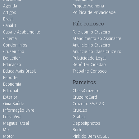
Agenda
Projeto Memória
Artigos
Política de Privacidade
Brasil
Fale conosco
Canal 1
Casa e Acabamento
Fale com o Cruzeiro
Cinema
Atendimento ao Assinante
Condomínios
Anuncie no Cruzeiro
Cruzeirinho
Anuncie no ClassiCruzeiro
Do Leitor
Publicidade Legal
Educação
Repórter Cidadão
Educa Mais Brasil
Trabalhe Conosco
Esporte
Parceiros
Economia
Editorial
ClassiCruzeiro
Exterior
CruzeiroCard
Guia Saúde
Cruzeiro FM 92.3
Informação Livre
CruxLab
Letra Viva
Grafsul
Magnus Futsal
Depositphotos
Mix
Burh
Motor
Pink do Bem OSSEL