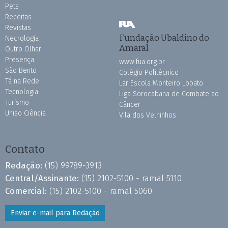
Pets
Receitas
Revistas
Fundação Ubaldino do
Necrologia
Amaral
Outro Olhar
Presença
www.fua.org.br
São Bento
Colégio Politécnico
Tá na Rede
Lar Escola Monteiro Lobato
Tecnologia
Liga Sorocabana de Combate ao
Turismo
Câncer
Uniso Ciência
Vila dos Velhinhos
Contato
Redação:
(15) 99789-3913
Central/Assinante:
(15) 2102-5100 - ramal 5110
Comercial:
(15) 2102-5100 - ramal 5060
Enviar e-mail para Redação