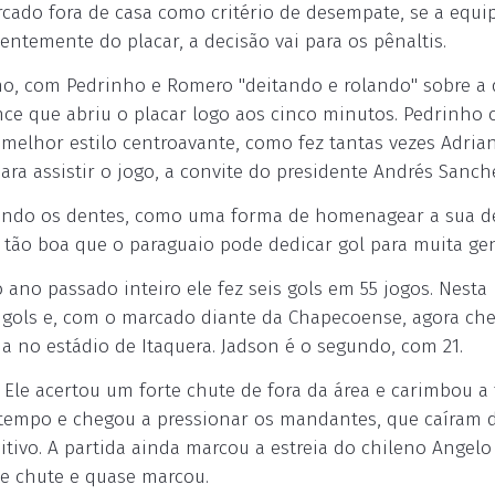
cado fora de casa como critério de desempate, se a equi
ntemente do placar, a decisão vai para os pênaltis.
ano, com Pedrinho e Romero "deitando e rolando" sobre a 
nce que abriu o placar logo aos cinco minutos. Pedrinho 
o melhor estilo centroavante, como fez tantas vezes Adria
ra assistir o jogo, a convite do presidente Andrés Sanch
ndo os dentes, como uma forma de homenagear a sua de
a tão boa que o paraguaio pode dedicar gol para muita gen
 ano passado inteiro ele fez seis gols em 55 jogos. Nesta
e gols e, com o marcado diante da Chapecoense, agora ch
ia no estádio de Itaquera. Jadson é o segundo, com 21.
Ele acertou um forte chute de fora da área e carimbou a 
tempo e chegou a pressionar os mandantes, que caíram 
ivo. A partida ainda marcou a estreia do chileno Angelo
e chute e quase marcou.