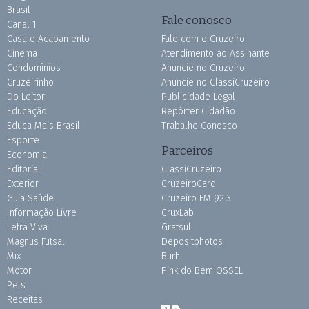
Brasil
Fale conosco
Canal 1
Casa e Acabamento
Fale com o Cruzeiro
Cinema
Atendimento ao Assinante
Condomínios
Anuncie no Cruzeiro
Cruzeirinho
Anuncie no ClassiCruzeiro
Do Leitor
Publicidade Legal
Educação
Repórter Cidadão
Educa Mais Brasil
Trabalhe Conosco
Esporte
Parceiros
Economia
Editorial
ClassiCruzeiro
Exterior
CruzeiroCard
Guia Saúde
Cruzeiro FM 92.3
Informação Livre
CruxLab
Letra Viva
Grafsul
Magnus Futsal
Depositphotos
Mix
Burh
Motor
Pink do Bem OSSEL
Pets
Receitas