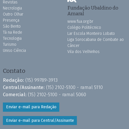
Revistas
Fundação Ubaldino do
Necrologia
Amaral
Outro Olhar
Presença
www.fua.org.br
São Bento
Colégio Politécnico
Tá na Rede
Lar Escola Monteiro Lobato
Tecnologia
Liga Sorocabana de Combate ao
Turismo
Câncer
Uniso Ciência
Vila dos Velhinhos
Contato
Redação:
(15) 99789-3913
Central/Assinante:
(15) 2102-5100 - ramal 5110
Comercial:
(15) 2102-5100 - ramal 5060
Enviar e-mail para Redação
Enviar e-mail para Central/Assinante