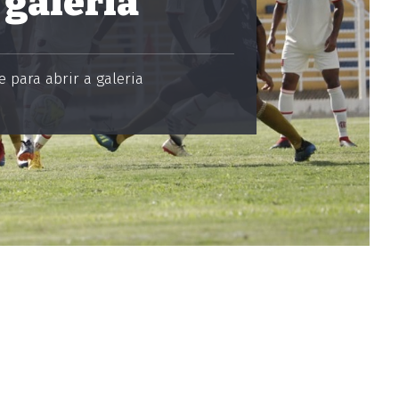
 galeria
 para abrir a galeria