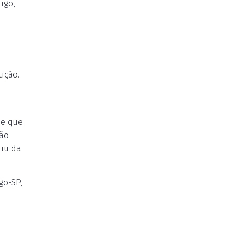
igo,
ição.
me que
São
diu da
go-SP,