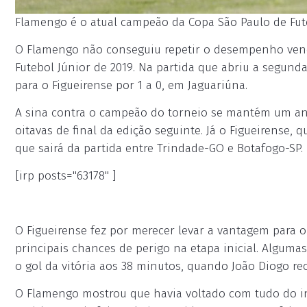
Flamengo é o atual campeão da Copa São Paulo de Fute
O Flamengo não conseguiu repetir o desempenho venc
Futebol Júnior de 2019. Na partida que abriu a segunda
para o Figueirense por 1 a 0, em Jaguariúna.
A sina contra o campeão do torneio se mantém um ano
oitavas de final da edição seguinte. Já o Figueirense,
que sairá da partida entre Trindade-GO e Botafogo-SP.
[irp posts="63178" ]
O Figueirense fez por merecer levar a vantagem para o 
principais chances de perigo na etapa inicial. Algum
o gol da vitória aos 38 minutos, quando João Diogo re
O Flamengo mostrou que havia voltado com tudo do in