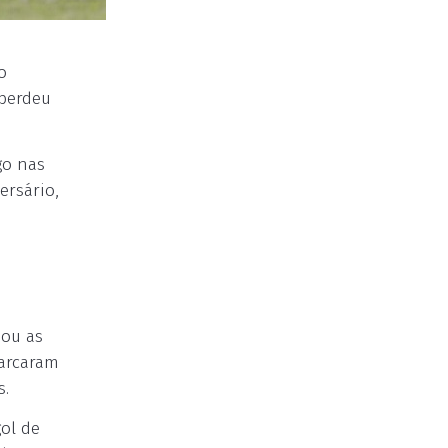
o
 perdeu
go nas
ersário,
iou as
marcaram
s.
ol de