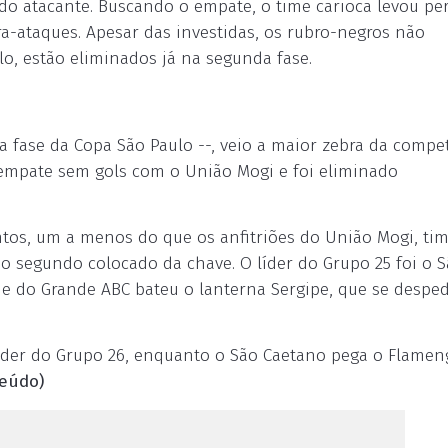
do atacante. Buscando o empate, o time carioca levou per
-ataques. Apesar das investidas, os rubro-negros não
o, estão eliminados já na segunda fase.
ra fase da Copa São Paulo --, veio a maior zebra da compet
 empate sem gols com o União Mogi e foi eliminado
ntos, um a menos do que os anfitriões do União Mogi, ti
 o segundo colocado da chave. O líder do Grupo 25 foi o 
me do Grande ABC bateu o lanterna Sergipe, que se despe
 líder do Grupo 26, enquanto o São Caetano pega o Flamen
eúdo)