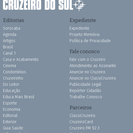
Editorias
Expediente
Sorocaba
Expediente
Agenda
Projeto Memória
Artigos
Política de Privacidade
Brasil
Fale conosco
Canal 1
Casa e Acabamento
Fale com o Cruzeiro
Cinema
Atendimento ao Assinante
Condomínios
Anuncie no Cruzeiro
Cruzeirinho
Anuncie no ClassiCruzeiro
Do Leitor
Publicidade Legal
Educação
Repórter Cidadão
Educa Mais Brasil
Trabalhe Conosco
Esporte
Parceiros
Economia
Editorial
ClassiCruzeiro
Exterior
CruzeiroCard
Guia Saúde
Cruzeiro FM 92.3