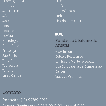
Informação Livre
CruxLab
Letra Viva
Grafsul
Magnus Futsal
Depositphotos
Mix
Burh
Motor
Pink do Bem OSSEL
Pets
Receitas
Revistas
Fundação Ubaldino do
Necrologia
Amaral
Outro Olhar
Presença
www.fua.org.br
São Bento
Colégio Politécnico
Tá na Rede
Lar Escola Monteiro Lobato
Tecnologia
Liga Sorocabana de Combate ao
Turismo
Câncer
Uniso Ciência
Vila dos Velhinhos
Contato
Redação:
(15) 99789-3913
Central/Assinante:
(15) 2102-5100 - ramal 5110