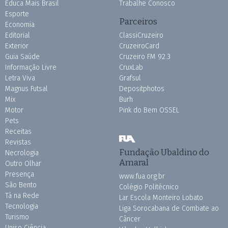
Educa Mais Brasil
Trabalhe Conosco
Esporte
Parceiros
Economia
Editorial
ClassiCruzeiro
Exterior
CruzeiroCard
Guia Saúde
Cruzeiro FM 92.3
Informação Livre
CruxLab
Letra Viva
Grafsul
Magnus Futsal
Depositphotos
Mix
Burh
Motor
Pink do Bem OSSEL
Pets
Receitas
Revistas
Fundação Ubaldino do
Necrologia
Amaral
Outro Olhar
Presença
www.fua.org.br
São Bento
Colégio Politécnico
Tá na Rede
Lar Escola Monteiro Lobato
Tecnologia
Liga Sorocabana de Combate ao
Turismo
Câncer
Uniso Ciência