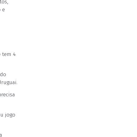
tos,
o e
e tem 4
 do
Uruguai.
precisa
eu jogo
a