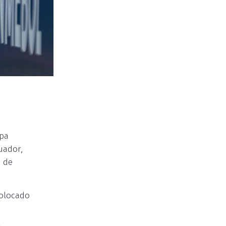
opa
uador,
o de
colocado