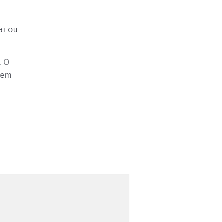
ai ou
. O
, em