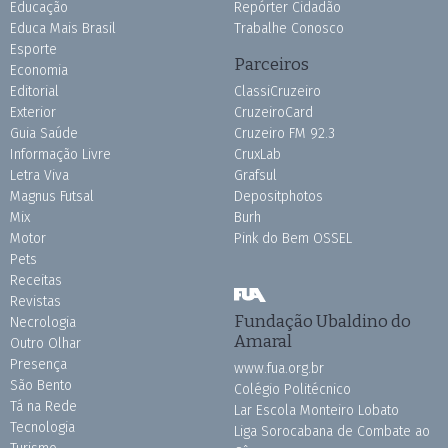
Educação
Repórter Cidadão
Educa Mais Brasil
Trabalhe Conosco
Esporte
Parceiros
Economia
Editorial
ClassiCruzeiro
Exterior
CruzeiroCard
Guia Saúde
Cruzeiro FM 92.3
Informação Livre
CruxLab
Letra Viva
Grafsul
Magnus Futsal
Depositphotos
Mix
Burh
Motor
Pink do Bem OSSEL
Pets
Receitas
Revistas
Fundação Ubaldino do
Necrologia
Amaral
Outro Olhar
Presença
www.fua.org.br
São Bento
Colégio Politécnico
Tá na Rede
Lar Escola Monteiro Lobato
Tecnologia
Liga Sorocabana de Combate ao