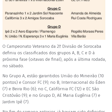
O Campeonato Veterano da 2ª Divisão de Sorocaba
definiu os classificados dos grupos A, B, C e D à
próxima fase (oitavas de final), após a última rodada,
no sábado.
No Grupo A, estão garantidos União do Mineirão (10
pontos) e Consor FC (9); no B, Internacional do Éden
(7) e Beira Rio (6); no C, Califórnia FC (12) e EC São
Cristóvão (9); e no Grupo D, AE Maria Eugênia (7) e
Jardim Ipê (7).
No fim de semana anterior, já haviam sido definidos