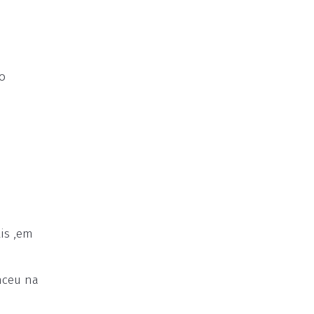
o
is ,em
nceu na