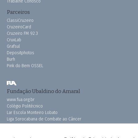
Trabalhe Conosco
Parceiros
ClassiCruzeiro
CruzeiroCard
Cruzeiro FM 92.3
CruxLab
Grafsul
Depositphotos
Burh
Pink do Bem OSSEL
Fundação Ubaldino do Amaral
www.fua.org.br
Colégio Politécnico
Lar Escola Monteiro Lobato
Liga Sorocabana de Combate ao Câncer
Vila dos Velhinhos