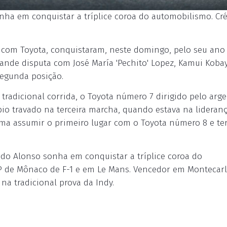
ha em conquistar a tríplice coroa do automobilismo. Cré
 com Toyota, conquistaram, neste domingo, pelo seu ano
rande disputa com José María 'Pechito' Lopez, Kamui Koba
egunda posição.
radicional corrida, o Toyota número 7 dirigido pelo arg
bio travado na terceira marcha, quando estava na lideranç
ma assumir o primeiro lugar com o Toyota número 8 e te
do Alonso sonha em conquistar a tríplice coroa do
GP de Mônaco de F-1 e em Le Mans. Vencedor em Montecar
 na tradicional prova da Indy.