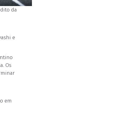
dito da
yashi e
entino
a. Os
rminar
lo em