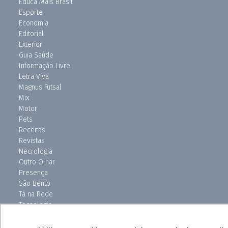
Educa Mais Brasil
Esporte
Economia
Editorial
Exterior
Guia Saúde
Informação Livre
Letra Viva
Magnus Futsal
Mix
Motor
Pets
Receitas
Revistas
Necrologia
Outro Olhar
Presença
São Bento
Tá na Rede
Tecnologia
Turismo
Uniso Ciência