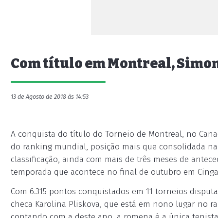
Com título em Montreal, Simon
13 de Agosto de 2018 às 14:53
A conquista do título do Torneio de Montreal, no Can
do ranking mundial, posição mais que consolidada na a
classificação, ainda com mais de três meses de antece
temporada que acontece no final de outubro em Cinga
Com 6.315 pontos conquistados em 11 torneios disput
checa Karolina Pliskova, que está em nono lugar no 
contando com a deste ano, a romena é a única tenista 