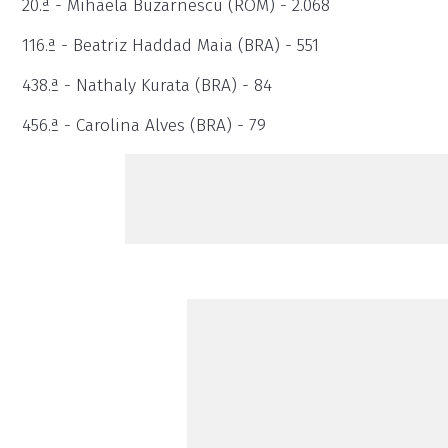
20.ª - Mihaela Buzarnescu (ROM) - 2.068
116.ª - Beatriz Haddad Maia (BRA) - 551
438.ª - Nathaly Kurata (BRA) - 84
456.ª - Carolina Alves (BRA) - 79