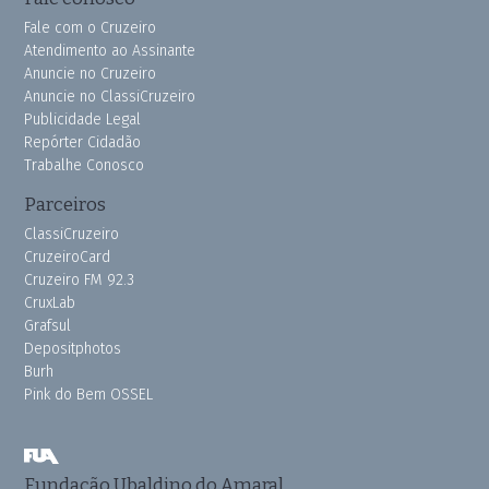
Fale com o Cruzeiro
Atendimento ao Assinante
Anuncie no Cruzeiro
Anuncie no ClassiCruzeiro
Publicidade Legal
Repórter Cidadão
Trabalhe Conosco
Parceiros
ClassiCruzeiro
CruzeiroCard
Cruzeiro FM 92.3
CruxLab
Grafsul
Depositphotos
Burh
Pink do Bem OSSEL
Fundação Ubaldino do Amaral