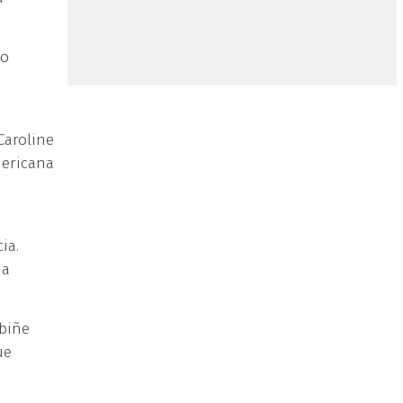
ão
Caroline
mericana
ia.
 a
rbiñe
ue