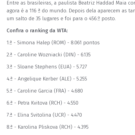
Entre as brasileiras, a paulista Beatriz Haddad Maia
agora é a 116 ª do mundo. Depois dela aparecem as tam
um salto de 35 lugares e foi para o 456.º posto.
Confira o ranking da WTA:
1.ª - Simona Halep (ROM) - 8.061 pontos
2.ª - Caroline Wozniacki (DIN) - 6.135
3.ª - Sloane Stephens (EUA) - 5.727
4.ª - Angelique Kerber (ALE) - 5.255
5.ª - Caroline Garcia (FRA) - 4.680
6.ª - Petra Kvitova (RCH) - 4.550
7.ª - Elina Svitolina (UCR) - 4.470
8.ª - Karolina Pliskova (RCH) - 4.395