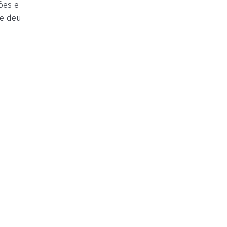
ões e
ue deu