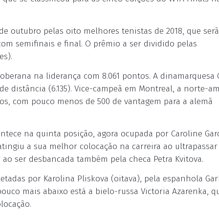
 de outubro pelas oito melhores tenistas de 2018, que ser
om semifinais e final. O prêmio a ser dividido pelas
es).
oberana na liderança com 8.061 pontos. A dinamarquesa 
de distância (6.135). Vice-campeã em Montreal, a norte-a
tos, com pouco menos de 500 de vantagem para a alemã
ntece na quinta posição, agora ocupada por Caroline Garc
atingiu a sua melhor colocação na carreira ao ultrapassar
ar ao ser desbancada também pela checa Petra Kvitova.
tadas por Karolina Pliskova (oitava), pela espanhola Ga
pouco mais abaixo está a bielo-russa Victoria Azarenka, q
locação.