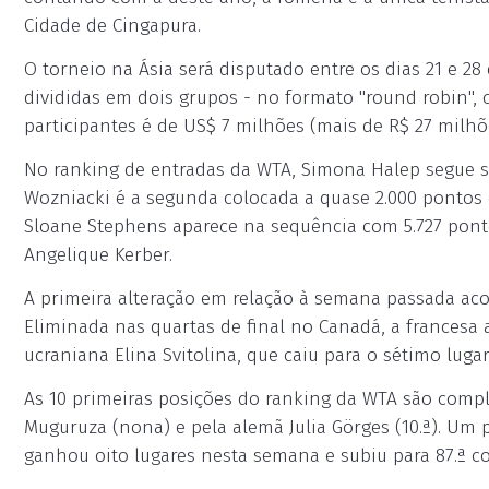
Cidade de Cingapura.
O torneio na Ásia será disputado entre os dias 21 e 28
divididas em dois grupos - no formato "round robin", c
participantes é de US$ 7 milhões (mais de R$ 27 milhõ
No ranking de entradas da WTA, Simona Halep segue s
Wozniacki é a segunda colocada a quase 2.000 pontos 
Sloane Stephens aparece na sequência com 5.727 pon
Angelique Kerber.
A primeira alteração em relação à semana passada aco
Eliminada nas quartas de final no Canadá, a francesa 
ucraniana Elina Svitolina, que caiu para o sétimo lug
As 10 primeiras posições do ranking da WTA são comple
Muguruza (nona) e pela alemã Julia Görges (10.ª). Um 
ganhou oito lugares nesta semana e subiu para 87.ª co