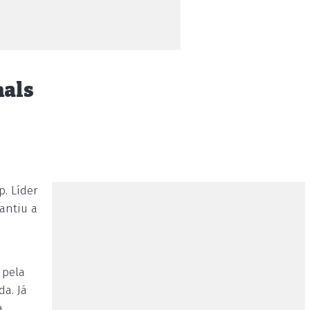
nals
. Líder
antiu a
 pela
a. Já
a