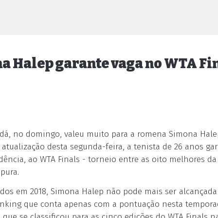
a Halep garante vaga no WTA Fi
adá, no domingo, valeu muito para a romena Simona Halep
tualização desta segunda-feira, a tenista de 26 anos gar
dência, ao WTA Finals - torneio entre as oito melhores da
pura.
ados em 2018, Simona Halep não pode mais ser alcançada
ranking que conta apenas com a pontuação nesta temporad
que se classificou para as cinco edições do WTA Finals n