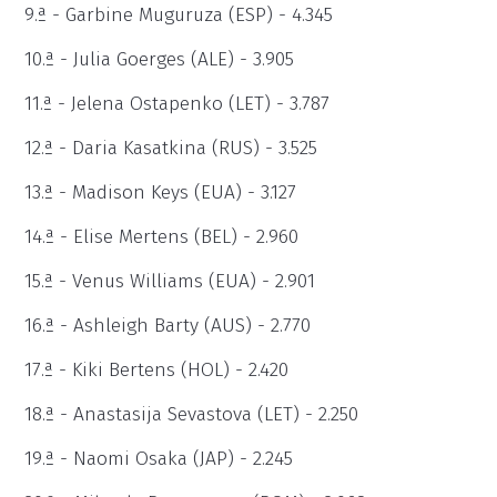
9.ª - Garbine Muguruza (ESP) - 4.345
10.ª - Julia Goerges (ALE) - 3.905
11.ª - Jelena Ostapenko (LET) - 3.787
12.ª - Daria Kasatkina (RUS) - 3.525
13.ª - Madison Keys (EUA) - 3.127
14.ª - Elise Mertens (BEL) - 2.960
15.ª - Venus Williams (EUA) - 2.901
16.ª - Ashleigh Barty (AUS) - 2.770
17.ª - Kiki Bertens (HOL) - 2.420
18.ª - Anastasija Sevastova (LET) - 2.250
19.ª - Naomi Osaka (JAP) - 2.245