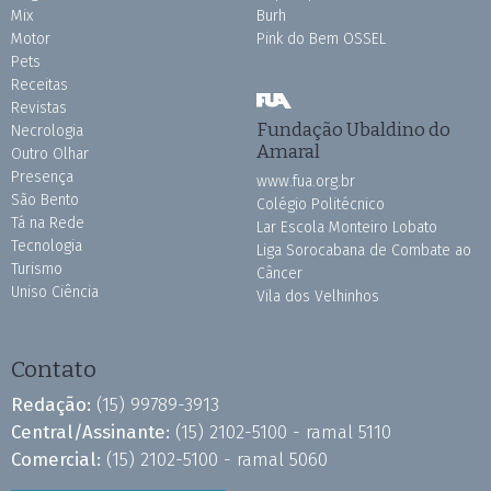
Mix
Burh
Motor
Pink do Bem OSSEL
Pets
Receitas
Revistas
Fundação Ubaldino do
Necrologia
Amaral
Outro Olhar
Presença
www.fua.org.br
São Bento
Colégio Politécnico
Tá na Rede
Lar Escola Monteiro Lobato
Tecnologia
Liga Sorocabana de Combate ao
Turismo
Câncer
Uniso Ciência
Vila dos Velhinhos
Contato
Redação:
(15) 99789-3913
Central/Assinante:
(15) 2102-5100 - ramal 5110
Comercial:
(15) 2102-5100 - ramal 5060