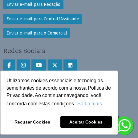
Enviar e-mail para Redação
Enviar e-mail para Central/Assinante
Enviar e-mail para o Comercial
Redes Sociais
Utilizamos cookies essenciais e tecnologias
Faça download do aplicativo
semelhantes de acordo com a nossa Política de
Privacidade. Ao continuar navegando, você
Play Store e App Store
concorda com estas condições.
Saiba mais
Todos os direitos reservados © 2025 Cruzeiro do Sul
Recusar Cookies
Aceitar Cookies