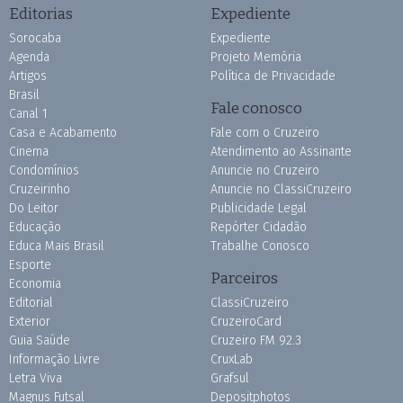
Editorias
Expediente
Sorocaba
Expediente
Agenda
Projeto Memória
Artigos
Política de Privacidade
Brasil
Fale conosco
Canal 1
Casa e Acabamento
Fale com o Cruzeiro
Cinema
Atendimento ao Assinante
Condomínios
Anuncie no Cruzeiro
Cruzeirinho
Anuncie no ClassiCruzeiro
Do Leitor
Publicidade Legal
Educação
Repórter Cidadão
Educa Mais Brasil
Trabalhe Conosco
Esporte
Parceiros
Economia
Editorial
ClassiCruzeiro
Exterior
CruzeiroCard
Guia Saúde
Cruzeiro FM 92.3
Informação Livre
CruxLab
Letra Viva
Grafsul
Magnus Futsal
Depositphotos