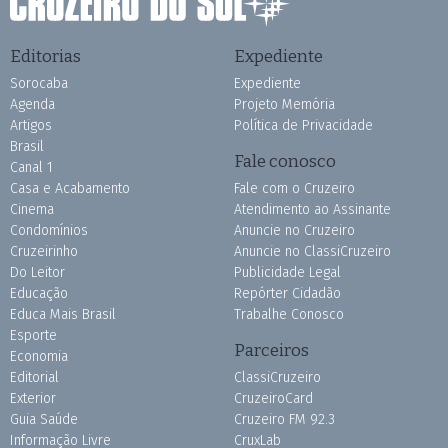
Editorias
Expediente
Sorocaba
Expediente
Agenda
Projeto Memória
Artigos
Política de Privacidade
Brasil
Fale conosco
Canal 1
Casa e Acabamento
Fale com o Cruzeiro
Cinema
Atendimento ao Assinante
Condomínios
Anuncie no Cruzeiro
Cruzeirinho
Anuncie no ClassiCruzeiro
Do Leitor
Publicidade Legal
Educação
Repórter Cidadão
Educa Mais Brasil
Trabalhe Conosco
Esporte
Parceiros
Economia
Editorial
ClassiCruzeiro
Exterior
CruzeiroCard
Guia Saúde
Cruzeiro FM 92.3
Informação Livre
CruxLab