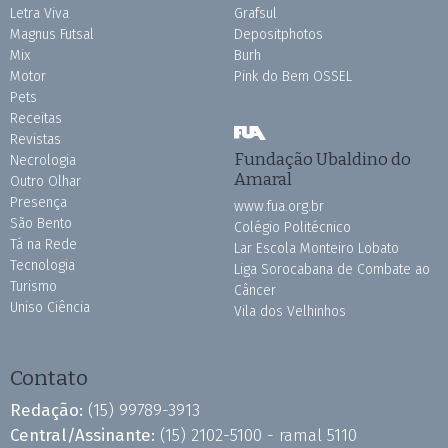
Letra Viva
Grafsul
Magnus Futsal
Depositphotos
Mix
Burh
Motor
Pink do Bem OSSEL
Pets
Receitas
Revistas
Fundação Ubaldino do
Necrologia
Amaral
Outro Olhar
Presença
www.fua.org.br
São Bento
Colégio Politécnico
Tá na Rede
Lar Escola Monteiro Lobato
Tecnologia
Liga Sorocabana de Combate ao
Turismo
Câncer
Uniso Ciência
Vila dos Velhinhos
Contato
Redação:
(15) 99789-3913
Central/Assinante:
(15) 2102-5100 - ramal 5110