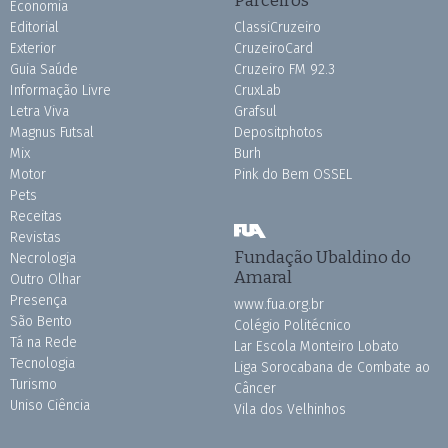
Parceiros
Economia
Editorial
ClassiCruzeiro
Exterior
CruzeiroCard
Guia Saúde
Cruzeiro FM 92.3
Informação Livre
CruxLab
Letra Viva
Grafsul
Magnus Futsal
Depositphotos
Mix
Burh
Motor
Pink do Bem OSSEL
Pets
Receitas
Revistas
Fundação Ubaldino do
Necrologia
Amaral
Outro Olhar
Presença
www.fua.org.br
São Bento
Colégio Politécnico
Tá na Rede
Lar Escola Monteiro Lobato
Tecnologia
Liga Sorocabana de Combate ao
Turismo
Câncer
Uniso Ciência
Vila dos Velhinhos