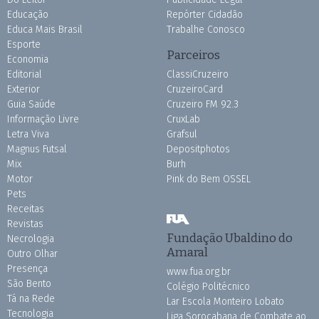
Educação
Repórter Cidadão
Educa Mais Brasil
Trabalhe Conosco
Esporte
Parceiros
Economia
Editorial
ClassiCruzeiro
Exterior
CruzeiroCard
Guia Saúde
Cruzeiro FM 92.3
Informação Livre
CruxLab
Letra Viva
Grafsul
Magnus Futsal
Depositphotos
Mix
Burh
Motor
Pink do Bem OSSEL
Pets
Receitas
Revistas
Fundação Ubaldino do
Necrologia
Amaral
Outro Olhar
Presença
www.fua.org.br
São Bento
Colégio Politécnico
Tá na Rede
Lar Escola Monteiro Lobato
Tecnologia
Liga Sorocabana de Combate ao