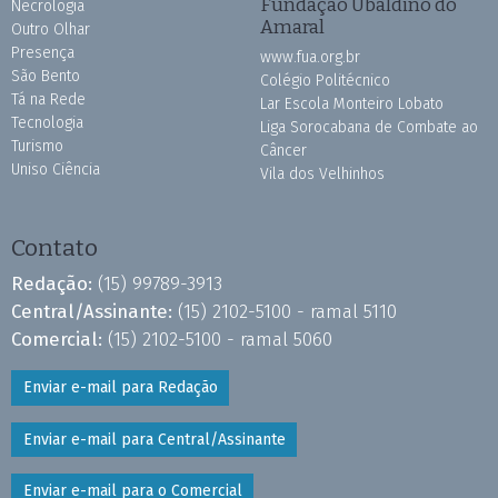
Fundação Ubaldino do
Necrologia
Amaral
Outro Olhar
Presença
www.fua.org.br
São Bento
Colégio Politécnico
Tá na Rede
Lar Escola Monteiro Lobato
Tecnologia
Liga Sorocabana de Combate ao
Turismo
Câncer
Uniso Ciência
Vila dos Velhinhos
Contato
Redação:
(15) 99789-3913
Central/Assinante:
(15) 2102-5100 - ramal 5110
Comercial:
(15) 2102-5100 - ramal 5060
Enviar e-mail para Redação
Enviar e-mail para Central/Assinante
Enviar e-mail para o Comercial