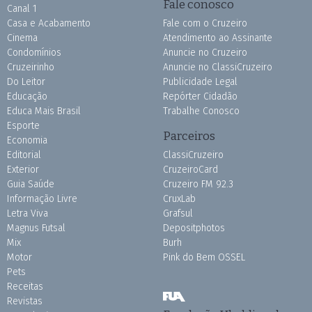
Fale conosco
Canal 1
Casa e Acabamento
Fale com o Cruzeiro
Cinema
Atendimento ao Assinante
Condomínios
Anuncie no Cruzeiro
Cruzeirinho
Anuncie no ClassiCruzeiro
Do Leitor
Publicidade Legal
Educação
Repórter Cidadão
Educa Mais Brasil
Trabalhe Conosco
Esporte
Parceiros
Economia
Editorial
ClassiCruzeiro
Exterior
CruzeiroCard
Guia Saúde
Cruzeiro FM 92.3
Informação Livre
CruxLab
Letra Viva
Grafsul
Magnus Futsal
Depositphotos
Mix
Burh
Motor
Pink do Bem OSSEL
Pets
Receitas
Revistas